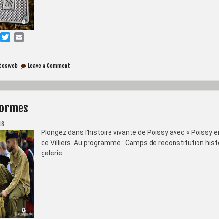
T
E
w
m
i
a
on
t
i
otosweb
Leave a Comment
Mécaniques
t
l
Anciennes
e
r
formes
18
Plongez dans l’histoire vivante de Poissy avec « Poissy
de Villiers. Au programme : Camps de reconstitution hist
galerie