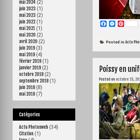
(2)
mai 2024
(1)
juin 2023
(2)
mai 2023
(1)
juin 2022
F
M
P
(1)
mai 2021
a
e
i
(2)
mai 2020
c
s
n
(2)
avril 2020
e
s
t
Actu Ph
Posted in
(3)
juin 2019
b
e
e
(4)
o
n
r
mai 2019
o
g
e
(1)
février 2019
Poissy en uni
k
e
s
(2)
janvier 2019
r
t
(2)
octobre 2018
Posted on
octobre 15, 20
(1)
septembre 2018
(8)
juin 2018
(7)
mai 2018
Catégories
(34)
Actu Photosweb
(1)
Citation