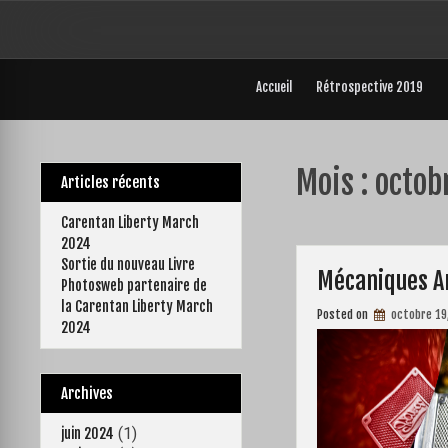
Skip
to
content
Accueil
Rétrospective 2019
Mois :
octob
Articles récents
Carentan Liberty March
2024
Sortie du nouveau Livre
Mécaniques A
Photosweb partenaire de
la Carentan Liberty March
Posted on
octobre 19
2024
Archives
(1)
juin 2024