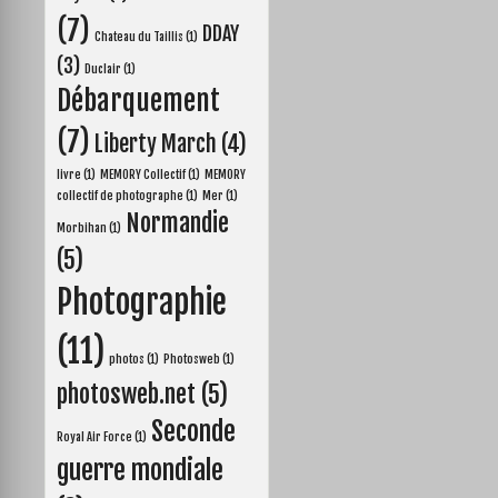
o
g
e
r
(7)
k
e
s
DDAY
Chateau du Taillis
(1)
r
t
(3)
Duclair
(1)
Débarquement
(7)
Liberty March
(4)
livre
(1)
MEMORY Collectif
(1)
MEMORY
collectif de photographe
(1)
Mer
(1)
Normandie
Morbihan
(1)
(5)
Photographie
(11)
photos
(1)
Photosweb
(1)
photosweb.net
(5)
Seconde
Royal Air Force
(1)
guerre mondiale