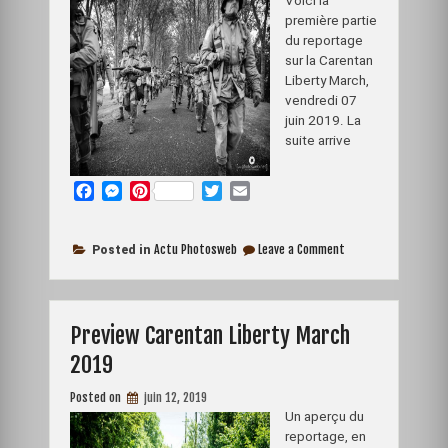
Voici la
première partie
du reportage
sur la Carentan
Liberty March,
vendredi 07
juin 2019. La
suite arrive
F
M
P
T
E
a
e
i
w
m
c
s
n
i
a
on
e
s
t
t
i
Actu Photosweb
Leave a Comment
Posted in
Carentan
b
e
e
t
l
Liberty
o
n
r
e
March
jour
o
g
e
r
1
Preview Carentan Liberty March
k
e
s
r
t
2019
Posted on
juin 12, 2019
Un aperçu du
reportage, en