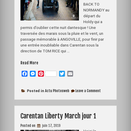
BACK TO
NORMANDY au
départ du
Holdy qui a
permis d’oublier cette nuit dantesque ! Une
traversée des marais sous la pluie et le vent, un
passage mémorable à ANGOVILLE, pour finir par
une entrée inoubliable dans Carentan sous la
direction de TOM RICE qui …
« Carentan
Read More
Liberty
F
M
P
T
E
March-
a
e
i
w
m
jour
c
s
n
i
a
2-
on
e
s
t
t
i
Actu Photosweb
Leave a Comment
Posted in
Samedi
Carentan
b
e
e
t
l
8
Liberty
o
n
r
e
juin
March-
jour
o
g
e
r
2019 »
2-
Carentan Liberty March jour 1
k
e
s
Samedi
r
t
8
juin
Posted on
juin 17, 2019
2019