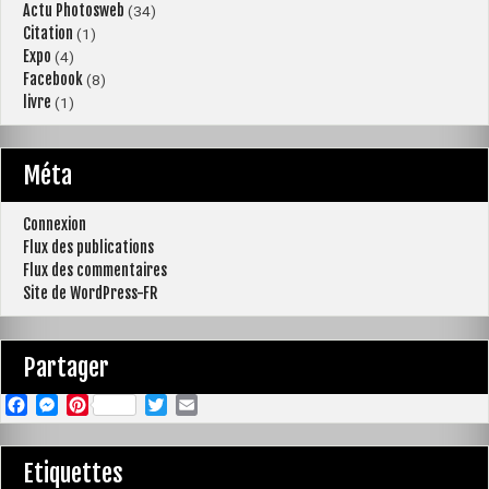
Actu Photosweb
(34)
Citation
(1)
Expo
(4)
Facebook
(8)
livre
(1)
Méta
Connexion
Flux des publications
Flux des commentaires
Site de WordPress-FR
Partager
F
M
P
T
E
a
e
i
w
m
c
s
n
i
a
Etiquettes
e
s
t
t
i