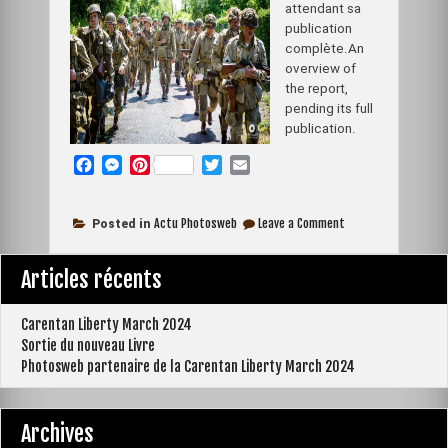
attendant sa
publication
complète.An
overview of
the report,
pending its full
publication.
F
M
P
T
E
a
e
i
w
m
c
s
n
i
a
on
e
s
t
t
i
Actu Photosweb
Leave a Comment
Posted in
Preview
b
e
e
t
l
Carentan
o
n
r
e
Liberty
Articles récents
March
o
g
e
r
2019
k
e
s
r
t
Carentan Liberty March 2024
Sortie du nouveau Livre
Photosweb partenaire de la Carentan Liberty March 2024
Archives