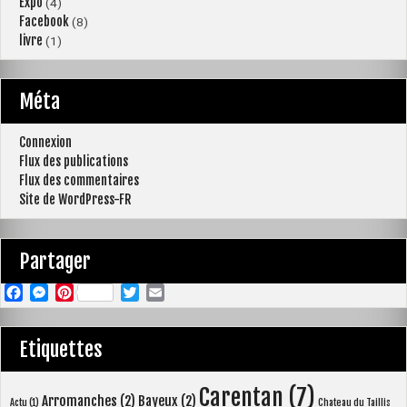
Expo
(4)
Facebook
(8)
livre
(1)
Méta
Connexion
Flux des publications
Flux des commentaires
Site de WordPress-FR
Partager
F
M
P
T
E
a
e
i
w
m
c
s
n
i
a
Etiquettes
e
s
t
t
i
b
e
e
t
l
Carentan
(7)
Arromanches
(2)
Bayeux
(2)
o
n
r
e
Actu
(1)
Chateau du Taillis