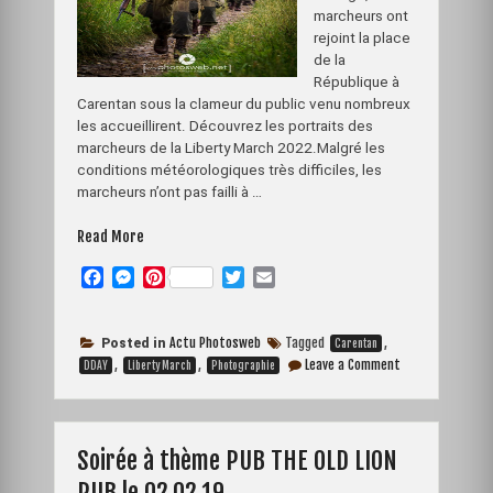
marcheurs ont
rejoint la place
de la
République à
Carentan sous la clameur du public venu nombreux
les accueillirent. Découvrez les portraits des
marcheurs de la Liberty March 2022.Malgré les
conditions météorologiques très difficiles, les
marcheurs n’ont pas failli à …
« Le
Read More
reportage
F
M
P
T
E
de
a
e
i
w
m
la
c
s
n
i
a
Liberty
e
s
t
t
i
Actu Photosweb
Tagged
,
Posted in
March
Carentan
on
b
e
e
t
l
,
,
Leave a Comment
2022
DDAY
Liberty March
Photographie
Le
o
n
r
e
est
reportage
o
g
e
r
en
de
la
k
e
s
ligne »
Liberty
r
t
Soirée à thème PUB THE OLD LION
March
2022
PUB le 02.02.19