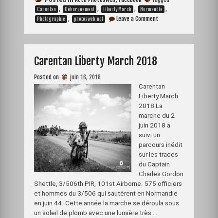
e
s
t
t
i
Posted in
,
OLD
b
,
e
e
,
t
l
,
,
Carentan
Débarquement
Liberty March
Normandie
LION
on
o
n
,
r
e
Leave a Comment
Photographie
photosweb.net
PUB
Soirée
o
g
e
r
le
à
k
e
s
thème
02.02.19 »
PUB
r
t
THE
Carentan Liberty March 2018
OLD
LION
PUB
Posted on
juin 16, 2018
le
Carentan
02.02.19
Liberty March
2018 La
marche du 2
juin 2018 a
suivi un
parcours inédit
sur les traces
du Captain
Charles Gordon
Shettle, 3/506th PIR, 101st Airborne. 575 officiers
et hommes du 3/506 qui sautèrent en Normandie
en juin 44. Cette année la marche se déroula sous
un soleil de plomb avec une lumière très …