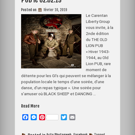
est
en
ligne
Posted on
février 10, 2019
Le Carentan
Liberty Group
vous invite, à la
2nde édition
du THE OLD
LION PUB
« Hiver 1943-
1944, au Old
Lion PUB, rare
moment de
détente pour les GI’s qui peuvent se mélanger à la
population locale le temps d’une soirée, d’une
danse, d’un repas typique ». Une soirée pour
s’amuser où BLACK SHEEP et DANCING …
« Soirée
Read More
à
F
M
P
T
E
thème
a
e
i
w
m
PUB
c
s
n
i
a
THE
Actu Photosweb
Facebook
Tagged