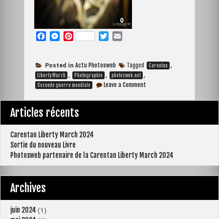
F
M
P
T
E
a
e
i
w
m
c
s
n
i
a
e
s
t
t
i
Actu Photosweb
Tagged
,
Posted in
Carentan
b
e
e
t
l
,
,
,
Liberty March
Photographie
photosweb.net
on
o
n
r
e
Leave a Comment
Seconde guerre mondiale
Publication
o
g
e
r
du
k
e
s
reportage
Articles récents
Liberty
r
t
March
2018
Carentan Liberty March 2024
demain
matin
Sortie du nouveau Livre
Photosweb partenaire de la Carentan Liberty March 2024
Archives
juin 2024
(1)