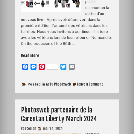
plaisir
d’annoncer la
sortie d’un
nouveau livre. Après avoir découvert dans la
première édition, l’accueil des vétérans dans les
familles. Nous vous invitons à continuer l’histoire
avec les vétérans lors de leur retour en Normandie.
On the occasion of the 80th …
« Sortie
Read More
du
F
M
P
T
E
nouveau
a
e
i
w
m
Livre »
c
s
n
i
a
on
e
s
t
t
i
Actu Photosweb
Leave a Comment
Posted in
Sortie
b
e
e
t
l
du
o
n
r
e
nouveau
Livre
o
g
e
r
Photosweb partenaire de la
k
e
s
r
t
Carentan Liberty March 2024
Posted on
mai 14, 2024