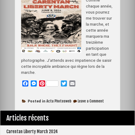
Comme
chaque année,
vous pourrez
me trouver sur
la marche, et
cette année
marquera ma
treizième
participation
en tant que
photographe. J’attends avec impatience de saisir
cette incroyable ambiance qui règne lors de la
marche.
F
M
P
T
E
a
e
i
w
m
c
s
n
i
a
on
e
s
t
t
i
Actu Photosweb
Leave a Comment
Posted in
Photosweb
b
e
e
t
l
partenaire
o
n
r
e
de
Articles récents
la
o
g
e
r
Carentan
k
e
s
Liberty
r
t
Carentan Liberty March 2024
March