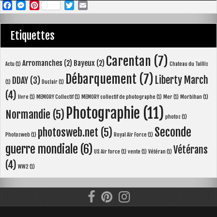
F
M
P
T
E
a
e
i
w
m
c
s
n
i
a
Etiquettes
e
s
t
t
i
b
e
e
t
l
Carentan
(7)
Arromanches
(2)
Bayeux
(2)
o
n
r
e
Actu
(1)
Chateau du Taillis
o
g
e
r
Débarquement
(7)
Liberty March
DDAY
(3)
(1)
Duclair
(1)
k
e
s
(4)
livre
(1)
MEMORY Collectif
(1)
MEMORY collectif de photographe
(1)
Mer
(1)
Morbihan
(1)
r
t
Photographie
(11)
Normandie
(5)
photos
(1)
Seconde
photosweb.net
(5)
Photosweb
(1)
Royal Air Force
(1)
guerre mondiale
(6)
Vétérans
US Air force
(1)
vente
(1)
Vétéran
(1)
(4)
WW2
(1)