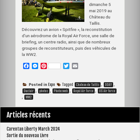
dimanche 5
mai 2019 au
Château du
Taillis.
Découvrez un avion « Spitfire », la reconstitution
d’un aérodrome de la Royal Air Force, une salle de
briefing, un centre radio, ainsi que de nombreux
groupes de reconstituteurs, puis des véhicules de
la WW2.
F
M
P
T
E
a
e
i
w
m
c
s
n
i
a
e
s
t
t
i
Expo
Tagged
,
,
Posted in
Chateau du Taillis
DDAY
b
e
e
t
l
,
,
,
,
Duclair
photos
Photosweb
Royal Air Force
US Air force
o
n
r
e
,
WW2
o
g
e
r
k
e
s
Articles récents
r
t
Carentan Liberty March 2024
Sortie du nouveau Livre