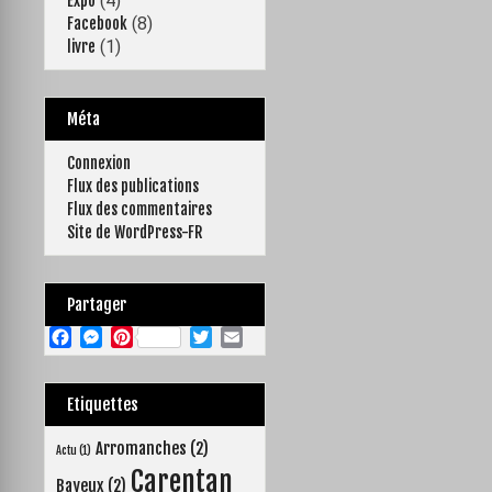
(4)
Expo
(8)
Facebook
(1)
livre
Méta
Connexion
Flux des publications
Flux des commentaires
Site de WordPress-FR
Partager
F
M
P
T
E
a
e
i
w
m
c
s
n
i
a
Etiquettes
e
s
t
t
i
b
e
e
t
l
Arromanches
(2)
Actu
(1)
o
n
r
e
Carentan
Bayeux
(2)