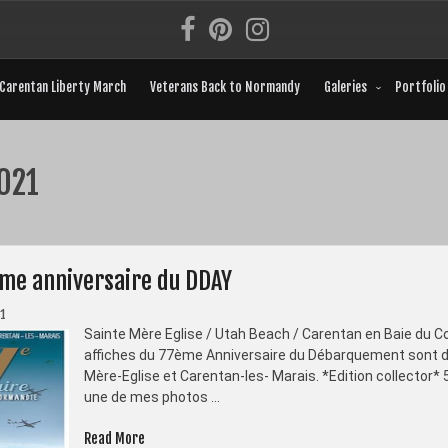
Carentan Liberty March
Veterans Back to Normandy
Galeries
Portfolio
021
ème anniversaire du DDAY
21
Sainte Mère Eglise / Utah Beach / Carentan en Baie du C
affiches du 77ème Anniversaire du Débarquement sont dis
Mère-Eglise et Carentan-les- Marais. *Edition collector*
une de mes photos …
« Affiche
Read More