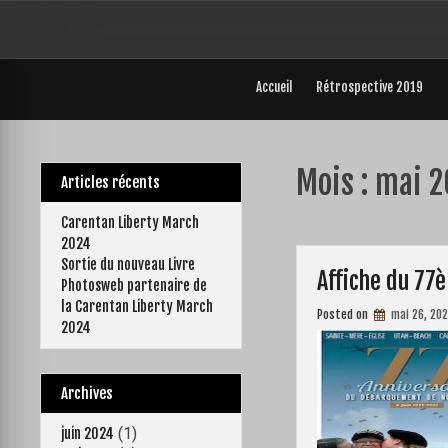
Skip
to
content
Accueil
Rétrospective 2019
Mois :
mai 2
Articles récents
Carentan Liberty March
2024
Sortie du nouveau Livre
Affiche du 77
Photosweb partenaire de
la Carentan Liberty March
Posted on
mai 26, 20
2024
Archives
(1)
juin 2024