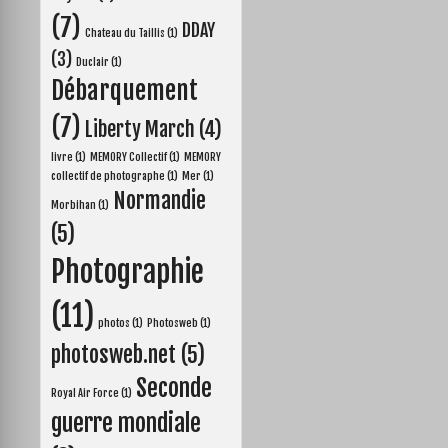
o
g
e
r
(7)
k
e
s
DDAY
Chateau du Taillis
(1)
r
t
(3)
Duclair
(1)
Débarquement
(7)
Liberty March
(4)
livre
(1)
MEMORY Collectif
(1)
MEMORY
collectif de photographe
(1)
Mer
(1)
Normandie
Morbihan
(1)
(5)
Photographie
(11)
photos
(1)
Photosweb
(1)
photosweb.net
(5)
Seconde
Royal Air Force
(1)
guerre mondiale