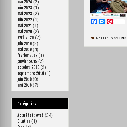
(2)
mai 2024
(1)
juin 2023
(2)
mai 2023
(1)
juin 2022
F
M
P
(1)
mai 2021
a
e
i
(2)
mai 2020
c
s
n
(2)
avril 2020
e
s
t
Actu Ph
Posted in
(3)
juin 2019
b
e
e
(4)
o
n
r
mai 2019
o
g
e
(1)
février 2019
k
e
s
(2)
janvier 2019
r
t
(2)
octobre 2018
(1)
septembre 2018
(8)
juin 2018
(7)
mai 2018
Catégories
(34)
Actu Photosweb
(1)
Citation