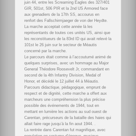
juin 44, entre les Screaming Eagles des 327/401
GIR, 501st, 506 PIR et la 2nd US Armored face
aux grenadiers de la 17th SS, accourus en
renfort des Fallschirmjaeger de von der Heydte.
La marche acceptait cette année là les
représentants de toutes ces unités US, ainsi que
les reconstitueurs de la 83rd ID qui avait relevé la
101st le 26 juin sur le secteur de Méautis
concerné par la marche.
Le parcours était comme à l’accoutumé animé de
quelques surprises, avec un hommage au Major
General Théodore Roosevelt Jr, commandant en
second de la 4th Infantry Division, Medal of
Honor, et décédé le 12 juillet 44 à Méautis.
Parcours didactique, pédagogique, emprunt de
respect et de dignité, cette marche a offert aux
marcheurs une compréhension la plus précise
possible des événements de 1944, tout en
mettant en lumière les actions au sud ouest de
Carentan, précurseurs de la bataille des haies qui
allait faire rage jusqu’à la fin aout 1944. .
La rentrée dans Carentan fut magnifique, avec
population en costume d’époque, musique