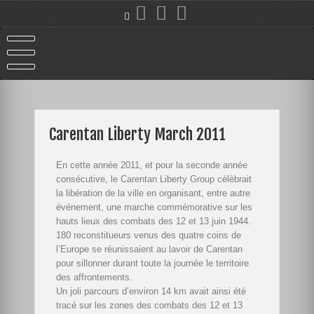
Carentan Liberty March 2011
En cette année 2011, et pour la seconde année
consécutive, le Carentan Liberty Group célèbrait
la libération de la ville en organisant, entre autre
événement, une marche commémorative sur les
hauts lieux des combats des 12 et 13 juin 1944.
180 reconstitueurs venus des quatre coins de
l’Europe se réunissaient au lavoir de Carentan
pour sillonner durant toute la journée le territoire
des affrontements.
Un joli parcours d’environ 14 km avait ainsi été
tracé sur les zones des combats des 12 et 13