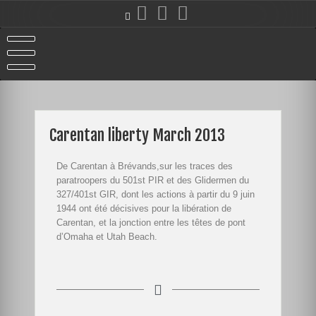
Carentan liberty March 2013
De Carentan à Brévands,sur les traces des
paratroopers du 501st PIR et des Glidermen du
327/401st GIR, dont les actions à partir du 9 juin
1944 ont été décisives pour la libération de
Carentan, et la jonction entre les têtes de pont
d’Omaha et Utah Beach.