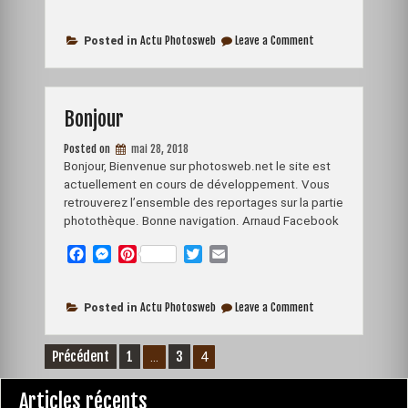
a
e
i
w
m
c
s
n
i
a
on
e
s
t
t
i
Actu Photosweb
Leave a Comment
Posted in
Navigation
b
e
e
t
l
o
n
r
e
o
g
e
r
Bonjour
k
e
s
r
t
Posted on
mai 28, 2018
Bonjour, Bienvenue sur photosweb.net le site est
actuellement en cours de développement. Vous
retrouverez l’ensemble des reportages sur la partie
photothèque. Bonne navigation. Arnaud Facebook
F
M
P
T
E
a
e
i
w
m
c
s
n
i
a
on
e
s
t
t
i
Actu Photosweb
Leave a Comment
Posted in
Bonjour
b
e
e
t
l
o
n
r
e
Pagination
Précédent
1
3
…
4
o
g
e
r
des
k
e
s
Articles récents
publications
r
t