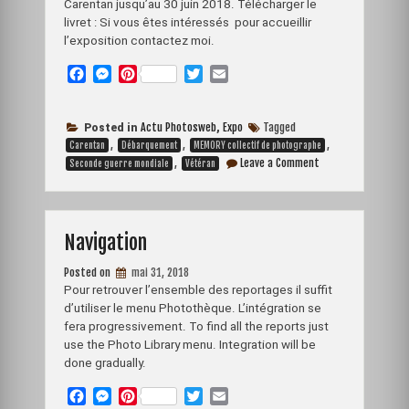
Carentan jusqu’au 30 juin 2018. Télécharger le
livret : Si vous êtes intéressés pour accueillir
l’exposition contactez moi.
F
M
P
T
E
a
e
i
w
m
c
s
n
i
a
e
s
t
t
i
Actu Photosweb
Expo
Tagged
Posted in
,
b
,
e
e
,
t
l
,
Carentan
Débarquement
MEMORY collectif de photographe
on
o
n
r
,
e
Leave a Comment
Seconde guerre mondiale
Vétéran
Expo
o
g
e
r
photo
k
e
s
photosweb
r
t
Navigation
Posted on
mai 31, 2018
Pour retrouver l’ensemble des reportages il suffit
d’utiliser le menu Photothèque. L’intégration se
fera progressivement. To find all the reports just
use the Photo Library menu. Integration will be
done gradually.
F
M
P
T
E