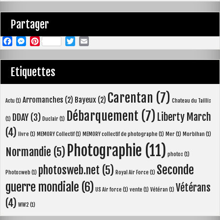
Partager
F
M
P
T
E
a
e
i
w
m
c
s
n
i
a
Etiquettes
e
s
t
t
i
b
e
e
t
l
Carentan
(7)
Arromanches
(2)
Bayeux
(2)
o
n
r
e
Actu
(1)
Chateau du Taillis
o
g
e
r
Débarquement
(7)
Liberty March
DDAY
(3)
(1)
Duclair
(1)
k
e
s
(4)
livre
(1)
MEMORY Collectif
(1)
MEMORY collectif de photographe
(1)
Mer
(1)
Morbihan
(1)
r
t
Photographie
(11)
Normandie
(5)
photos
(1)
Seconde
photosweb.net
(5)
Photosweb
(1)
Royal Air Force
(1)
guerre mondiale
(6)
Vétérans
US Air force
(1)
vente
(1)
Vétéran
(1)
(4)
WW2
(1)