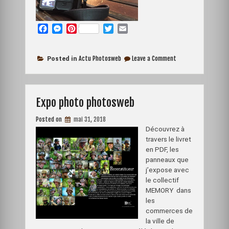
F
M
P
T
E
a
e
i
w
m
c
s
n
i
a
on
e
s
t
t
i
Actu Photosweb
Leave a Comment
Posted in
Fin
b
e
e
t
l
de
o
n
r
e
reportage
o
g
e
r
Expo photo photosweb
k
e
s
r
t
Posted on
mai 31, 2018
Découvrez à
travers le livret
en PDF, les
panneaux que
j’expose avec
le collectif
MEMORY dans
les
commerces de
la ville de