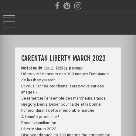
Skip
to
content
CARENTAN LIBERTY MARCH 2023
Posted on
juin 11, 2023
by
arnaud
Découvrez à travers ces 300 images l’ambiance
de la Liberty March.
Et vous l’année prochaine, serez-vous sur ces
images ?
Je remercie l’ensemble des marcheurs, Pascal,
Gregory, Denis, Didier pour l’aide et la bonne
humeur durant cette mémorable marche.
À
l’année prochaine !
Bonne visualisation.
Liberty March 2023:
Discover through its 300 images the atmosphere