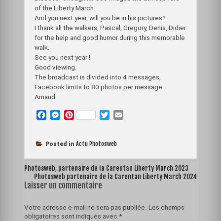
of the Liberty March.
And you next year, will you be in his pictures?
I thank all the walkers, Pascal, Gregory, Denis, Didier
for the help and good humor during this memorable
walk.
See you next year !
Good viewing.
The broadcast is divided into 4 messages,
Facebook limits to 80 photos per message.
Arnaud
F
M
P
T
E
a
e
i
w
m
c
s
n
i
a
e
s
t
t
i
Actu Photosweb
Posted in
b
e
e
t
l
o
n
r
e
Navigation
Photosweb, partenaire de la Carentan Liberty March 2023
o
g
e
r
Photosweb partenaire de la Carentan Liberty March 2024
de
k
e
s
Laisser un commentaire
l’article
r
t
Votre adresse e-mail ne sera pas publiée.
Les champs
obligatoires sont indiqués avec
*