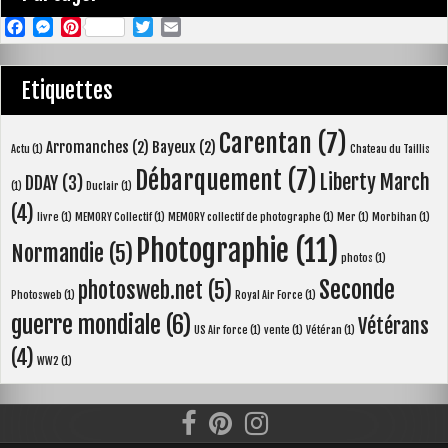
F
M
P
T
E
a
e
i
w
m
c
s
n
i
a
Etiquettes
e
s
t
t
i
b
e
e
t
l
Carentan
(7)
Arromanches
(2)
Bayeux
(2)
o
n
r
e
Actu
(1)
Chateau du Taillis
o
g
e
r
Débarquement
(7)
Liberty March
DDAY
(3)
(1)
Duclair
(1)
k
e
s
(4)
livre
(1)
MEMORY Collectif
(1)
MEMORY collectif de photographe
(1)
Mer
(1)
Morbihan
(1)
r
t
Photographie
(11)
Normandie
(5)
photos
(1)
Seconde
photosweb.net
(5)
Photosweb
(1)
Royal Air Force
(1)
guerre mondiale
(6)
Vétérans
US Air force
(1)
vente
(1)
Vétéran
(1)
(4)
WW2
(1)