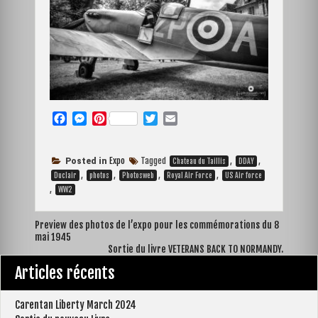
F
M
P
T
E
a
e
i
w
m
c
s
n
i
a
e
s
t
t
i
Expo
Tagged
,
,
Posted in
Chateau du Taillis
DDAY
b
e
e
t
l
,
,
,
,
Duclair
photos
Photosweb
Royal Air Force
US Air force
o
n
r
e
,
WW2
o
g
e
r
k
e
s
Navigation
Preview des photos de l’expo pour les commémorations du 8
r
t
mai 1945
de
Sortie du livre VETERANS BACK TO NORMANDY.
l’article
Articles récents
Carentan Liberty March 2024