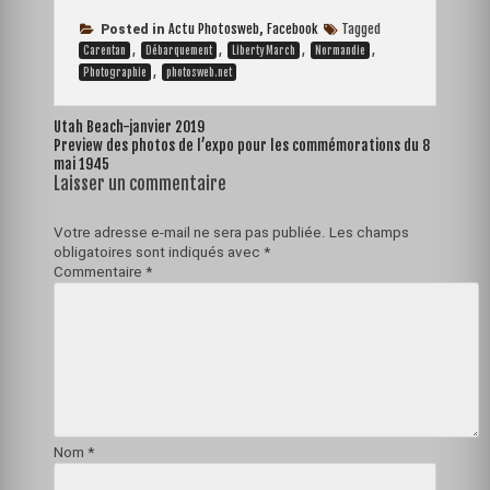
c
s
n
i
a
e
s
t
t
i
Actu Photosweb
Facebook
Tagged
Posted in
,
b
,
e
e
,
t
l
,
,
Carentan
Débarquement
Liberty March
Normandie
o
n
,
r
e
Photographie
photosweb.net
o
g
e
r
k
e
s
Navigation
Utah Beach-janvier 2019
r
t
Preview des photos de l’expo pour les commémorations du 8
de
mai 1945
l’article
Laisser un commentaire
Votre adresse e-mail ne sera pas publiée.
Les champs
obligatoires sont indiqués avec
*
Commentaire
*
Nom
*