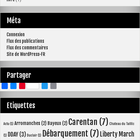
Méta
Connexion
Flux des publications
Flux des commentaires
Site de WordPress-FR
Partager
F
M
P
T
E
a
e
i
w
m
c
s
n
i
a
Etiquettes
e
s
t
t
i
b
e
e
t
l
Carentan
(7)
Arromanches
(2)
Bayeux
(2)
o
n
r
e
Actu
(1)
Chateau du Taillis
o
g
e
r
Débarquement
(7)
Liberty March
DDAY
(3)
(1)
Duclair
(1)
k
e
s