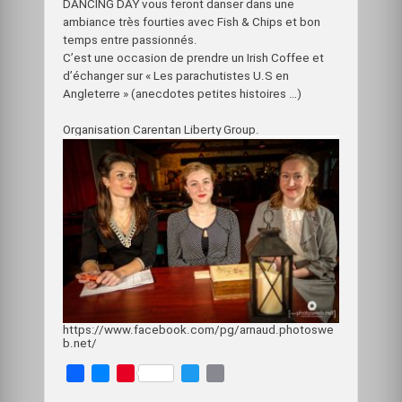
DANCING DAY vous feront danser dans une
ambiance très fourties avec Fish & Chips et bon
temps entre passionnés.
C’est une occasion de prendre un Irish Coffee et
d’échanger sur « Les parachutistes U.S en
Angleterre » (anecdotes petites histoires …)
Organisation Carentan Liberty Group.
https://www.facebook.com/pg/arnaud.photoswe
b.net/
F
M
P
T
E
a
e
i
w
m